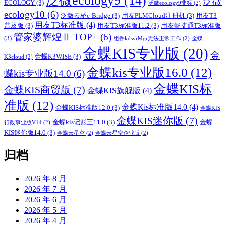
泛微ecology9
(14)
泛微
ECOLOGY
(3)
泛微ecology9非标
(2)
ecology10
(6)
泛微云桥e-Bridge
(3)
用友PLMCloud注册机
(3)
用友T3
用友T3标准版
(4)
普及版
(3)
用友T3标准版11.2
(3)
用友畅捷通T3标准版
管家婆辉煌Ⅱ TOP+
(6)
(3)
组件kdsvrMgr无法正常工作
(2)
金蝶
金蝶KIS专业版
(20)
金
金蝶K3WISE
(3)
K3cloud
(2)
金蝶kis专业版16.0
(12)
蝶kis专业版14.0
(6)
金蝶KIS标
金蝶KIS商贸版
(7)
金蝶KIS旗舰版
(4)
准版
(12)
金蝶Kis标准版14.0
(4)
金蝶KIS标准版12.0
(3)
金蝶KIS
金蝶KIS迷你版
(7)
金蝶kis记账王11.0
(3)
金蝶
行政事业版V14
(2)
KIS迷你版14.0
(3)
金蝶云星空
(2)
金蝶云星空企业版
(2)
归档
2026 年 8 月
2026 年 7 月
2026 年 6 月
2026 年 5 月
2026 年 4 月