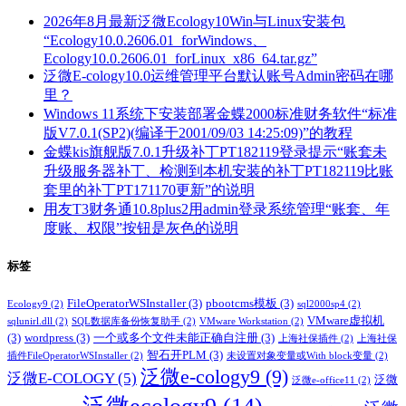
2026年8月最新泛微Ecology10Win与Linux安装包
“Ecology10.0.2606.01_forWindows、
Ecology10.0.2606.01_forLinux_x86_64.tar.gz”
泛微E-cology10.0运维管理平台默认账号Admin密码在哪
里？
Windows 11系统下安装部署金蝶2000标准财务软件“标准
版V7.0.1(SP2)(编译于2001/09/03 14:25:09)”的教程
金蝶kis旗舰版7.0.1升级补丁PT182119登录提示“账套未
升级服务器补丁、检测到本机安装的补丁PT182119比账
套里的补丁PT171170更新”的说明
用友T3财务通10.8plus2用admin登录系统管理“账套、年
度账、权限”按钮是灰色的说明
标签
FileOperatorWSInstaller
(3)
pbootcms模板
(3)
Ecology9
(2)
sql2000sp4
(2)
VMware虚拟机
sqlunirl.dll
(2)
SQL数据库备份恢复助手
(2)
VMware Workstation
(2)
(3)
wordpress
(3)
一个或多个文件未能正确自注册
(3)
上海社保插件
(2)
上海社保
智石开PLM
(3)
插件FileOperatorWSInstaller
(2)
未设置对象变量或With block变量
(2)
泛微e-cology9
(9)
泛微E-COLOGY
(5)
泛微
泛微e-office11
(2)