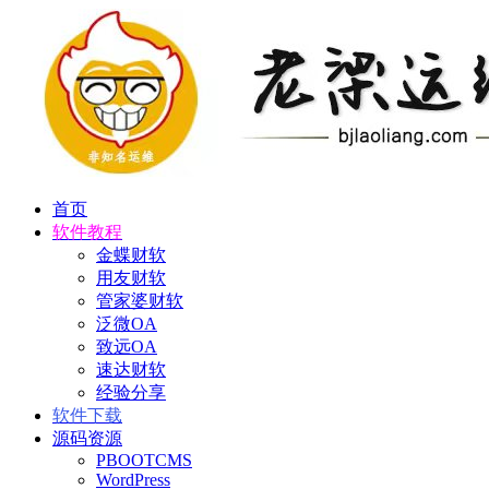
首页
软件教程
金蝶财软
用友财软
管家婆财软
泛微OA
致远OA
速达财软
经验分享
软件下载
源码资源
PBOOTCMS
WordPress