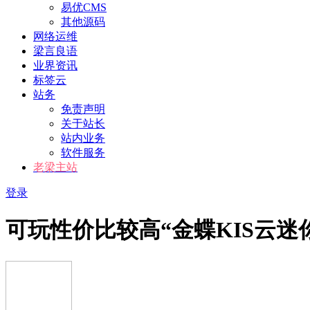
易优CMS
其他源码
网络运维
梁言良语
业界资讯
标签云
站务
免责声明
关于站长
站内业务
软件服务
老梁主站
登录
可玩性价比较高“金蝶KIS云迷你