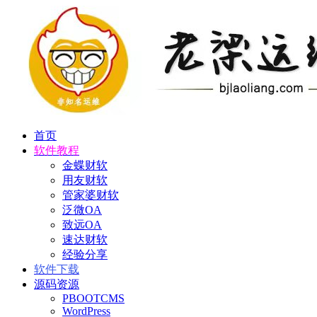
首页
软件教程
金蝶财软
用友财软
管家婆财软
泛微OA
致远OA
速达财软
经验分享
软件下载
源码资源
PBOOTCMS
WordPress