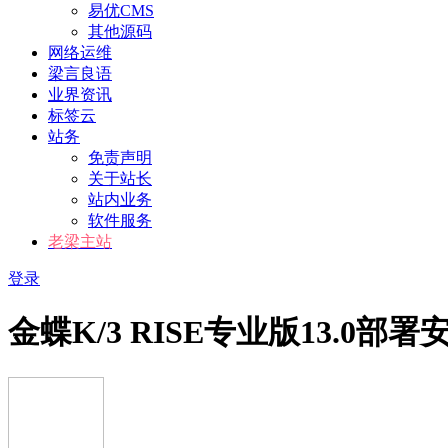
易优CMS
其他源码
网络运维
梁言良语
业界资讯
标签云
站务
免责声明
关于站长
站内业务
软件服务
老梁主站
登录
金蝶K/3 RISE专业版13.0部