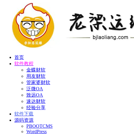
首页
软件教程
金蝶财软
用友财软
管家婆财软
泛微OA
致远OA
速达财软
经验分享
软件下载
源码资源
PBOOTCMS
WordPress