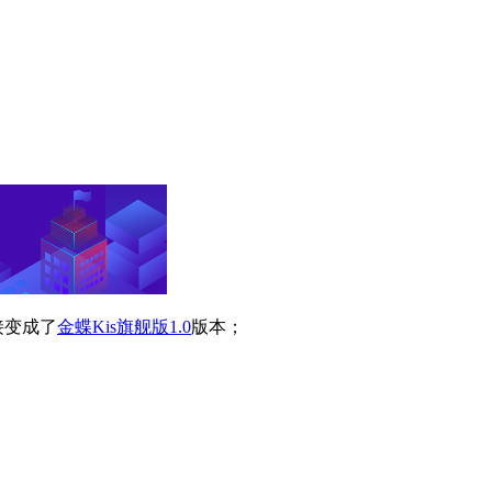
接变成了
金蝶Kis旗舰版1.0
版本；