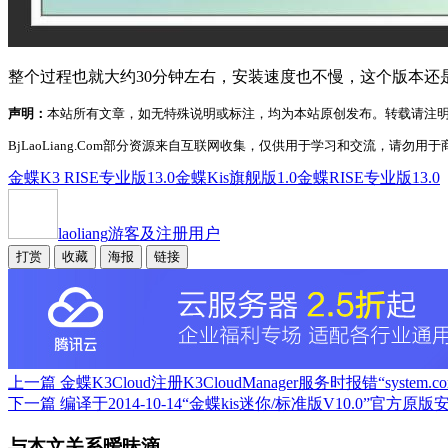
整个过程也就大约30分钟左右，安装速度也不慢，这个版本还是不
声明：
本站所有文章，如无特殊说明或标注，均为本站原创发布。转载请注
BjLaoLiang.Com部分资源来自互联网收集，仅供用于学习和交流，请勿用于商
金蝶K3 RISE专业版13.0
金蝶Kis旗舰版1.0
金蝶RISE专业版13.0
laoliang
游客及注册用户
打赏
收藏
海报
链接
上一篇
金蝶K3Cloud注册K3CloudManager服务时报错“system.co
下一篇
编译于2014-10-14“金蝶kis迷你/标准版V10.0”官
与本文关系暧昧滴