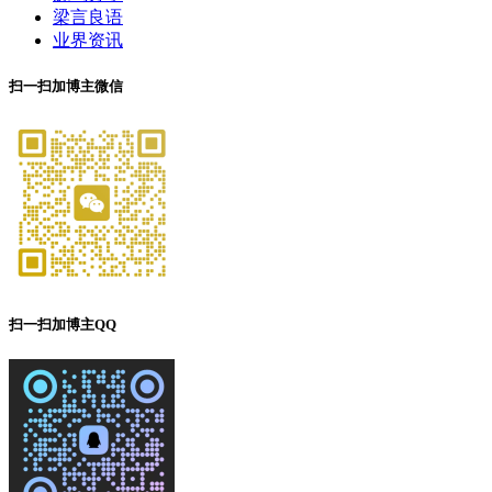
梁言良语
业界资讯
扫一扫加博主微信
扫一扫加博主QQ