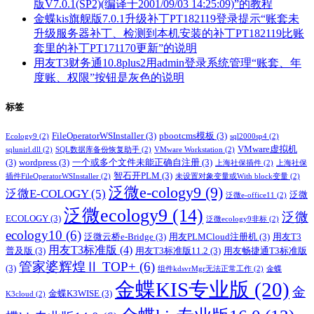
版V7.0.1(SP2)(编译于2001/09/03 14:25:09)”的教程
金蝶kis旗舰版7.0.1升级补丁PT182119登录提示“账套未
升级服务器补丁、检测到本机安装的补丁PT182119比账
套里的补丁PT171170更新”的说明
用友T3财务通10.8plus2用admin登录系统管理“账套、年
度账、权限”按钮是灰色的说明
标签
FileOperatorWSInstaller
(3)
pbootcms模板
(3)
Ecology9
(2)
sql2000sp4
(2)
VMware虚拟机
sqlunirl.dll
(2)
SQL数据库备份恢复助手
(2)
VMware Workstation
(2)
(3)
wordpress
(3)
一个或多个文件未能正确自注册
(3)
上海社保插件
(2)
上海社保
智石开PLM
(3)
插件FileOperatorWSInstaller
(2)
未设置对象变量或With block变量
(2)
泛微e-cology9
(9)
泛微E-COLOGY
(5)
泛微
泛微e-office11
(2)
泛微ecology9
(14)
泛微
ECOLOGY
(3)
泛微ecology9非标
(2)
ecology10
(6)
泛微云桥e-Bridge
(3)
用友PLMCloud注册机
(3)
用友T3
用友T3标准版
(4)
普及版
(3)
用友T3标准版11.2
(3)
用友畅捷通T3标准版
管家婆辉煌Ⅱ TOP+
(6)
(3)
组件kdsvrMgr无法正常工作
(2)
金蝶
金蝶KIS专业版
(20)
金
金蝶K3WISE
(3)
K3cloud
(2)