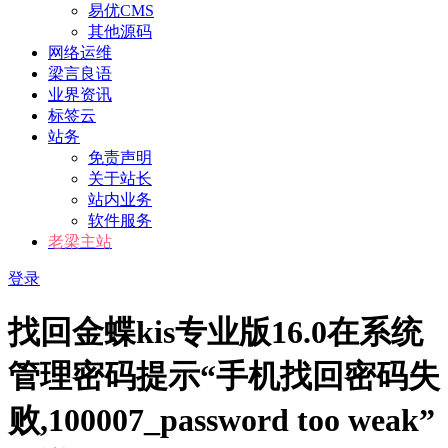
易优CMS
其他源码
网络运维
梁言良语
业界资讯
标签云
站务
免责声明
关于站长
站内业务
软件服务
老梁主站
登录
找回金蝶kis专业版16.0在系统
管理密码提示“手机找回密码失
败,100007_password too weak”