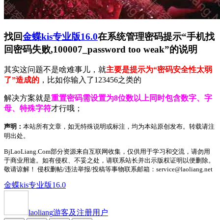
找回
金蝶kis专业版16.0
在系统管理密码提示“手机找
回密码失败,100007_password too weak”的说明
其实这问题不是啥难事儿，就
主要是提示为“密码安全性太弱
了”造成的
，比如你输入了123456之类的
解决方案就是
重置密码需设置为8位数以上同时包含数字、字
母、特殊字符
才行哦；
声明：
本站所有文章，如无特殊说明或标注，均为本站原创发布。转载请注
明出处。
BjLaoLiang.Com部分资源来自互联网收集，仅供用于学习和交流，请勿用
于商业用途。如有侵权、不妥之处，请联系站长并出示版权证明以便删除。
敬请谅解！ 侵权删帖/违法举报/投稿等事物联系邮箱：service@laoliang.net
金蝶kis专业版16.0
laoliang
游客及注册用户