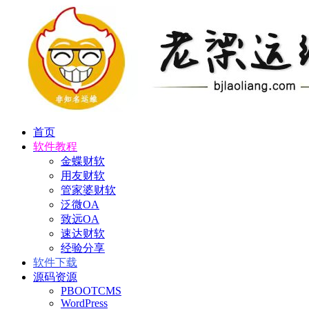
首页
软件教程
金蝶财软
用友财软
管家婆财软
泛微OA
致远OA
速达财软
经验分享
软件下载
源码资源
PBOOTCMS
WordPress