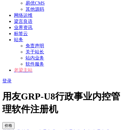
易优CMS
其他源码
网络运维
梁言良语
业界资讯
标签云
站务
免责声明
关于站长
站内业务
软件服务
老梁主站
登录
用友GRP-U8行政事业内控管
理软件注册机
价格