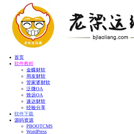
首页
软件教程
金蝶财软
用友财软
管家婆财软
泛微OA
致远OA
速达财软
经验分享
软件下载
源码资源
PBOOTCMS
WordPress