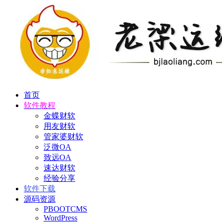
首页
软件教程
金蝶财软
用友财软
管家婆财软
泛微OA
致远OA
速达财软
经验分享
软件下载
源码资源
PBOOTCMS
WordPress