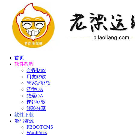
首页
软件教程
金蝶财软
用友财软
管家婆财软
泛微OA
致远OA
速达财软
经验分享
软件下载
源码资源
PBOOTCMS
WordPress