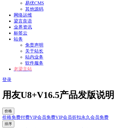
易优CMS
其他源码
网络运维
梁言良语
业界资讯
标签云
站务
免责声明
关于站长
站内业务
软件服务
老梁主站
登录
用友U8+V16.5产品发版说明
价格
价格
免费
付费
VIP会员免费
VIP会员折扣
永久会员免费
排序