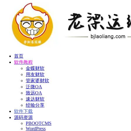
首页
软件教程
金蝶财软
用友财软
管家婆财软
泛微OA
致远OA
速达财软
经验分享
软件下载
源码资源
PBOOTCMS
WordPress