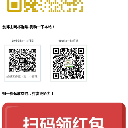
赏博主喝杯咖啡-赞助一下本站！
扫一扫领取红包，打赏更给力！