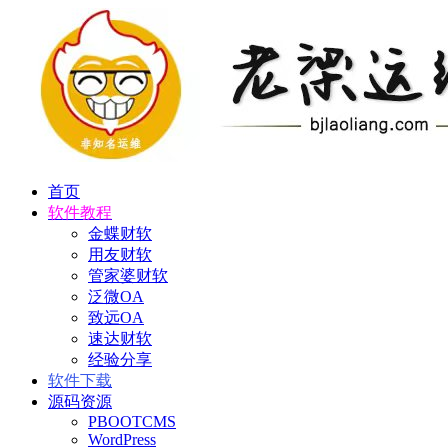
首页
软件教程
金蝶财软
用友财软
管家婆财软
泛微OA
致远OA
速达财软
经验分享
软件下载
源码资源
PBOOTCMS
WordPress