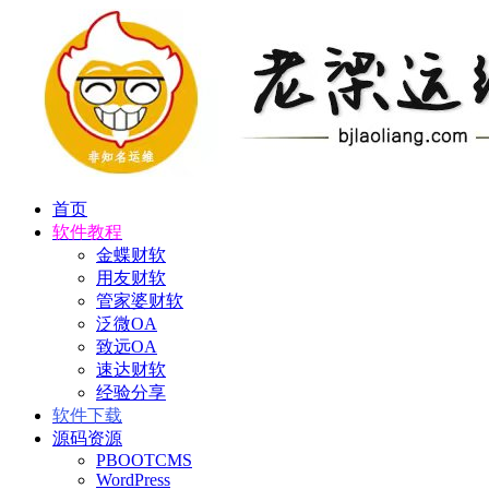
首页
软件教程
金蝶财软
用友财软
管家婆财软
泛微OA
致远OA
速达财软
经验分享
软件下载
源码资源
PBOOTCMS
WordPress