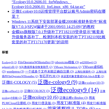
“Ecology10.0.2606.01_forWindows、
Ecology10.0.2606.01_forLinux_x86_64.tar.gz”
泛微E-cology10.0运维管理平台默认账号Admin密码在哪
里？
Windows 11系统下安装部署金蝶2000标准财务软件“标准
版V7.0.1(SP2)(编译于2001/09/03 14:25:09)”的教程
金蝶kis旗舰版7.0.1升级补丁PT182119登录提示“账套未
升级服务器补丁、检测到本机安装的补丁PT182119比账
套里的补丁PT171170更新”的说明
标签
FileOperatorWSInstaller
(3)
pbootcms模板
(3)
Ecology9
(2)
sql2000sp4
(2)
VMware虚拟机
sqlunirl.dll
(2)
SQL数据库备份恢复助手
(2)
VMware Workstation
(2)
(3)
wordpress
(3)
一个或多个文件未能正确自注册
(3)
上海社保插件
(2)
上海社保
智石开PLM
(3)
插件FileOperatorWSInstaller
(2)
未设置对象变量或With block变量
(2)
泛微e-cology9
(9)
泛微E-COLOGY
(5)
泛微e-cology10
(3)
泛微ecology9
(14)
泛微ECOLOGY
(3)
泛微e-office11
(2)
泛微
泛微ecology10
(6)
泛微云桥e-Bridge
(3)
用友
ecology9非标
(2)
用友T3标准版
(4)
PLMCloud注册机
(3)
用友T3普及版
(3)
用友T3标准版
管家婆辉煌Ⅱ TOP+
(6)