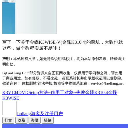
写了一下关于金蝶K3WISE-V(金碟K310.4)的踩坑，大致也就
这些，做个教程实属不易哇！
声明：
本站所有文章，如无特殊说明或标注，均为本站原创发布。转载请注
明出处。
BjLaoLiang.Com部分资源来自互联网收集，仅供用于学习和交流，请勿用
于商业用途。如有侵权、不妥之处，请联系站长并出示版权证明以便删除。
敬请谅解！ 侵权删帖/违法举报/投稿等事物联系邮箱：service@laoliang.net
K3V104DVDSetup
方法~作用于对象~失败
金碟K310.4
金蝶
K3WISE
laoliang
游客及注册用户
打赏
收藏
海报
链接