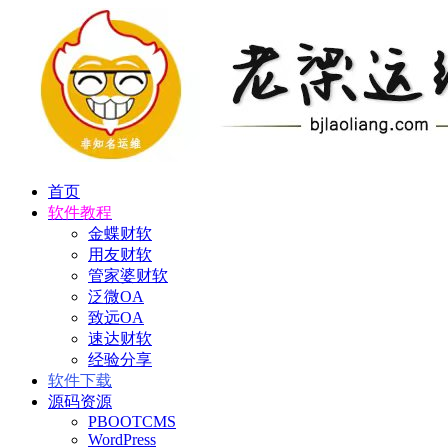
首页
软件教程
金蝶财软
用友财软
管家婆财软
泛微OA
致远OA
速达财软
经验分享
软件下载
源码资源
PBOOTCMS
WordPress