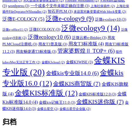
VMware虚拟机
sqlunirl.dll
(2)
SQL数据库备份恢复助手
(2)
VMware Workstation
(2)
(3)
wordpress
(3)
一个或多个文件未能正确自注册
(3)
上海社保插件
(2)
上海社保
智石开PLM
(3)
插件FileOperatorWSInstaller
(2)
未设置对象变量或With block变量
(2)
泛微e-cology9
(9)
泛微E-COLOGY
(5)
泛微e-cology10
(3)
泛微ecology9
(14)
泛微ECOLOGY
(3)
泛微e-office11
(2)
泛微
泛微ecology10
(6)
泛微云桥e-Bridge
(3)
用友
ecology9非标
(2)
用友T3标准版
(4)
PLMCloud注册机
(3)
用友T3普及版
(3)
用友T3标准版
管家婆辉煌Ⅱ TOP+
(6)
11.2
(3)
用友畅捷通T3标准版
(3)
组件
金蝶KIS
金蝶K3WISE
(3)
kdsvrMgr无法正常工作
(2)
金蝶K3cloud
(2)
专业版
(20)
金蝶kis
金蝶kis专业版14.0
(6)
专业版16.0
(12)
金蝶KIS商贸版
(7)
金蝶KIS旗舰
金蝶KIS标准版
(12)
版
(4)
金蝶
金蝶KIS标准版12.0
(3)
金蝶KIS迷你版
(7)
Kis标准版14.0
(4)
金蝶kis记账王11.0
(3)
金
蝶KIS迷你版14.0
(3)
金蝶云星空
(2)
金蝶云星空企业版
(2)
归档