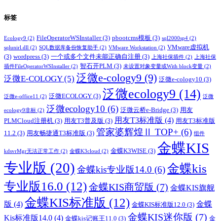
标签
FileOperatorWSInstaller
(3)
pbootcms模板
(3)
Ecology9
(2)
sql2000sp4
(2)
VMware虚拟机
sqlunirl.dll
(2)
SQL数据库备份恢复助手
(2)
VMware Workstation
(2)
(3)
wordpress
(3)
一个或多个文件未能正确自注册
(3)
上海社保插件
(2)
上海社保
智石开PLM
(3)
插件FileOperatorWSInstaller
(2)
未设置对象变量或With block变量
(2)
泛微e-cology9
(9)
泛微E-COLOGY
(5)
泛微e-cology10
(3)
泛微ecology9
(14)
泛微ECOLOGY
(3)
泛微e-office11
(2)
泛微
泛微ecology10
(6)
泛微云桥e-Bridge
(3)
用友
ecology9非标
(2)
用友T3标准版
(4)
PLMCloud注册机
(3)
用友T3普及版
(3)
用友T3标准版
管家婆辉煌Ⅱ TOP+
(6)
11.2
(3)
用友畅捷通T3标准版
(3)
组件
金蝶KIS
金蝶K3WISE
(3)
kdsvrMgr无法正常工作
(2)
金蝶K3cloud
(2)
专业版
(20)
金蝶kis
金蝶kis专业版14.0
(6)
专业版16.0
(12)
金蝶KIS商贸版
(7)
金蝶KIS旗舰
金蝶KIS标准版
(12)
版
(4)
金蝶
金蝶KIS标准版12.0
(3)
金蝶KIS迷你版
(7)
Kis标准版14.0
(4)
金蝶kis记账王11.0
(3)
金