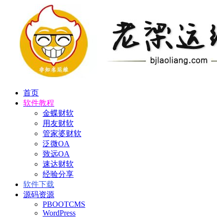
首页
软件教程
金蝶财软
用友财软
管家婆财软
泛微OA
致远OA
速达财软
经验分享
软件下载
源码资源
PBOOTCMS
WordPress