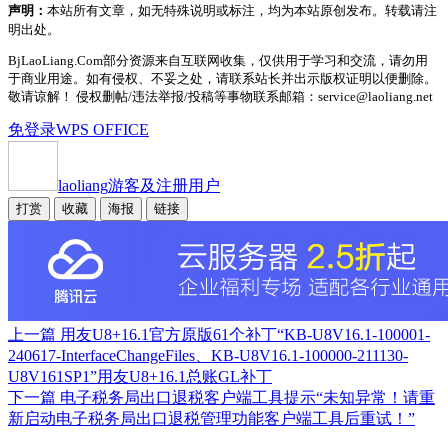
声明：
本站所有文章，如无特殊说明或标注，均为本站原创发布。转载请注
明出处。
BjLaoLiang.Com部分资源来自互联网收集，仅供用于学习和交流，请勿用
于商业用途。如有侵权、不妥之处，请联系站长并出示版权证明以便删除。
敬请谅解！ 侵权删帖/违法举报/投稿等事物联系邮箱：service@laoliang.net
免登录WPS OFFICE
laoliang
游客及注册用户
打赏
收藏
海报
链接
上一篇
用友U8+16.1官方原版61个补丁“KB-U8V16.1-100001-
240617-InterfaceChangeFiles、KB-U8V16.1-100000-211130-
U8V161SP1”用友U8+16.1总账GL补丁
下一篇
电子税务局出口退税客户端工具提示“未知异常！请重
新启动电子税务局出口退税管理功能客户端工具后重试！”