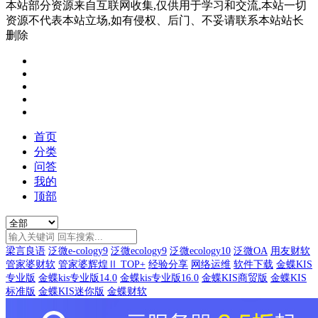
本站部分资源来自互联网收集,仅供用于学习和交流,本站一切
资源不代表本站立场,如有侵权、后门、不妥请联系本站站长
删除
首页
分类
问答
我的
顶部
梁言良语
泛微e-cology9
泛微ecology9
泛微ecology10
泛微OA
用友财软
管家婆财软
管家婆辉煌Ⅱ TOP+
经验分享
网络运维
软件下载
金蝶KIS
专业版
金蝶kis专业版14.0
金蝶kis专业版16.0
金蝶KIS商贸版
金蝶KIS
标准版
金蝶KIS迷你版
金蝶财软