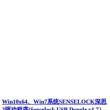
Win10x64、Win7系统SENSELOCK深思
3驱动程序(Senselock USB Dongle v1.7）