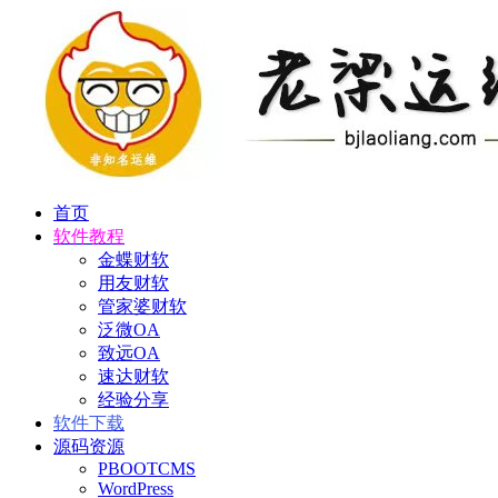
首页
软件教程
金蝶财软
用友财软
管家婆财软
泛微OA
致远OA
速达财软
经验分享
软件下载
源码资源
PBOOTCMS
WordPress