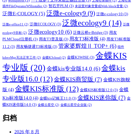
(3)
wordpress
(3)
一个或多个文件未能正确自注册
(3)
上海社保插件
(2)
上海社保
智石开PLM
(3)
插件FileOperatorWSInstaller
(2)
未设置对象变量或With block变量
(2)
泛微e-cology9
(9)
泛微E-COLOGY
(5)
泛微e-cology10
(3)
泛微ecology9
(14)
泛微ECOLOGY
(3)
泛微e-office11
(2)
泛微
泛微ecology10
(6)
泛微云桥e-Bridge
(3)
用友
ecology9非标
(2)
用友T3标准版
(4)
PLMCloud注册机
(3)
用友T3普及版
(3)
用友T3标准版
管家婆辉煌Ⅱ TOP+
(6)
11.2
(3)
用友畅捷通T3标准版
(3)
组件
金蝶KIS
金蝶K3WISE
(3)
kdsvrMgr无法正常工作
(2)
金蝶K3cloud
(2)
专业版
(20)
金蝶kis
金蝶kis专业版14.0
(6)
专业版16.0
(12)
金蝶KIS商贸版
(7)
金蝶KIS旗舰
金蝶KIS标准版
(12)
版
(4)
金蝶
金蝶KIS标准版12.0
(3)
金蝶KIS迷你版
(7)
Kis标准版14.0
(4)
金蝶kis记账王11.0
(3)
金
蝶KIS迷你版14.0
(3)
金蝶云星空
(2)
金蝶云星空企业版
(2)
归档
2026 年 8 月