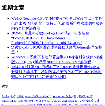
近期文章
安装泛微ecology10.0专项时提示“检测出安装包以下文件
已超出阈值限制,暂不支持迁入,请联系管理员或调整服务
内存!”的解决办法
2026年8月最新泛微Ecology10Win与Linux安装包
“Ecology10.0.2606.01_forWindows、
Ecology10.0.2606.01_forLinux_x86_64.tar.gz”
泛微E-cology10.0运维管理平台默认账号Admin密码在哪
里？
Windows 11系统下安装部署金蝶2000标准财务软件“标准
版V7.0.1(SP2)(编译于2001/09/03 14:25:09)”的教程
金蝶kis旗舰版7.0.1升级补丁PT182119登录提示“账套未
升级服务器补丁、检测到本机安装的补丁PT182119比账
套里的补丁PT171170更新”的说明
标签
FileOperatorWSInstaller
(3)
pbootcms模板
(3)
Ecology9
(2)
sql2000sp4
(2)
VMware虚拟机
sqlunirl.dll
(2)
SQL数据库备份恢复助手
(2)
VMware Workstation
(2)