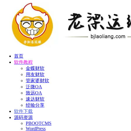
首页
软件教程
金蝶财软
用友财软
管家婆财软
泛微OA
致远OA
速达财软
经验分享
软件下载
源码资源
PBOOTCMS
WordPress