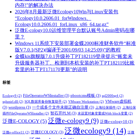
内存!”的解决办法
2026年8月最新泛微Ecology10Win与Linux安装包
“Ecology10.0.2606.01_forWindows、
Ecology10.0.2606.01_forLinux_x86_64.tar.gz”
泛微E-cology10.0运维管理平台默认账号Admin密码在哪
里？
Windows 11系统下安装部署金蝶2000标准财务软件“标准
版V7.0.1(SP2)(编译于2001/09/03 14:25:09)”的教程
金蝶kis旗舰版7.0.1升级补丁PT182119登录提示“账套未
升级服务器补丁、检测到本机安装的补丁PT182119比账
套里的补丁PT171170更新”的说明
标签
FileOperatorWSInstaller
(3)
pbootcms模板
(3)
Ecology9
(2)
sql2000sp4
(2)
VMware虚拟机
sqlunirl.dll
(2)
SQL数据库备份恢复助手
(2)
VMware Workstation
(2)
(3)
wordpress
(3)
一个或多个文件未能正确自注册
(3)
上海社保插件
(2)
上海社保
智石开PLM
(3)
插件FileOperatorWSInstaller
(2)
未设置对象变量或With block变量
(2)
泛微e-cology9
(9)
泛微E-COLOGY
(5)
泛微e-cology10
(3)
泛微ecology9
(14)
泛微ECOLOGY
(3)
泛微e-office11
(2)
泛微