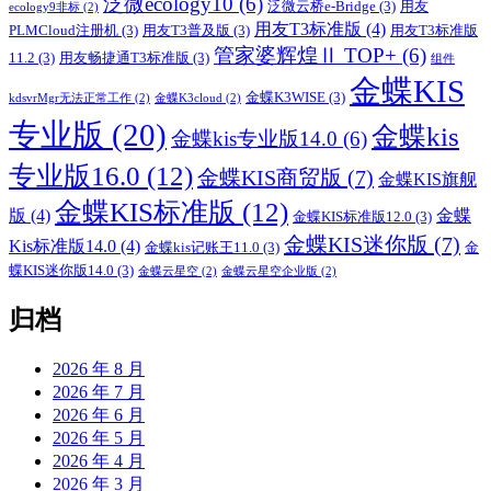
泛微ecology10
(6)
泛微云桥e-Bridge
(3)
用友
ecology9非标
(2)
用友T3标准版
(4)
PLMCloud注册机
(3)
用友T3普及版
(3)
用友T3标准版
管家婆辉煌Ⅱ TOP+
(6)
11.2
(3)
用友畅捷通T3标准版
(3)
组件
金蝶KIS
金蝶K3WISE
(3)
kdsvrMgr无法正常工作
(2)
金蝶K3cloud
(2)
专业版
(20)
金蝶kis
金蝶kis专业版14.0
(6)
专业版16.0
(12)
金蝶KIS商贸版
(7)
金蝶KIS旗舰
金蝶KIS标准版
(12)
版
(4)
金蝶
金蝶KIS标准版12.0
(3)
金蝶KIS迷你版
(7)
Kis标准版14.0
(4)
金蝶kis记账王11.0
(3)
金
蝶KIS迷你版14.0
(3)
金蝶云星空
(2)
金蝶云星空企业版
(2)
归档
2026 年 8 月
2026 年 7 月
2026 年 6 月
2026 年 5 月
2026 年 4 月
2026 年 3 月