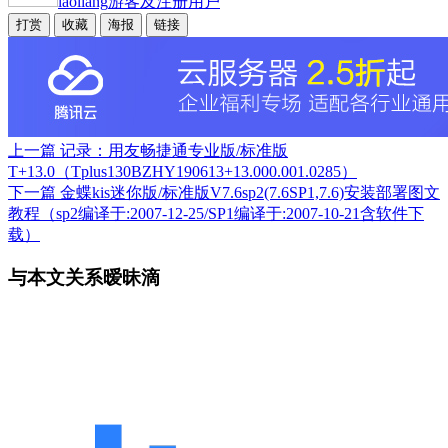
laoliang
游客及注册用户
打赏
收藏
海报
链接
上一篇
记录：用友畅捷通专业版/标准版
T+13.0（Tplus130BZHY190613+13.000.001.0285）
下一篇
金蝶kis迷你版/标准版V7.6sp2(7.6SP1,7.6)安装部署图文
教程（sp2编译于:2007-12-25/SP1编译于:2007-10-21含软件下
载）
与本文关系暧昧滴