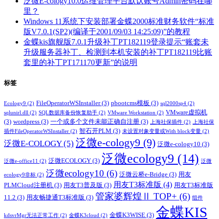
泛微E-cology10.0运维管理平台默认账号Admin密码在哪
里？
Windows 11系统下安装部署金蝶2000标准财务软件“标准
版V7.0.1(SP2)(编译于2001/09/03 14:25:09)”的教程
金蝶kis旗舰版7.0.1升级补丁PT182119登录提示“账套未
升级服务器补丁、检测到本机安装的补丁PT182119比账
套里的补丁PT171170更新”的说明
标签
FileOperatorWSInstaller
(3)
pbootcms模板
(3)
Ecology9
(2)
sql2000sp4
(2)
VMware虚拟机
sqlunirl.dll
(2)
SQL数据库备份恢复助手
(2)
VMware Workstation
(2)
(3)
wordpress
(3)
一个或多个文件未能正确自注册
(3)
上海社保插件
(2)
上海社保
智石开PLM
(3)
插件FileOperatorWSInstaller
(2)
未设置对象变量或With block变量
(2)
泛微e-cology9
(9)
泛微E-COLOGY
(5)
泛微e-cology10
(3)
泛微ecology9
(14)
泛微ECOLOGY
(3)
泛微e-office11
(2)
泛微
泛微ecology10
(6)
泛微云桥e-Bridge
(3)
用友
ecology9非标
(2)
用友T3标准版
(4)
PLMCloud注册机
(3)
用友T3普及版
(3)
用友T3标准版
管家婆辉煌Ⅱ TOP+
(6)
11.2
(3)
用友畅捷通T3标准版
(3)
组件
金蝶KIS
金蝶K3WISE
(3)
kdsvrMgr无法正常工作
(2)
金蝶K3cloud
(2)