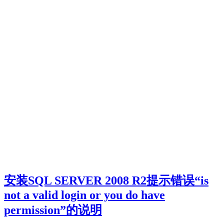
安装SQL SERVER 2008 R2提示错误“is
not a valid login or you do have
permission”的说明