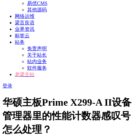
易优CMS
其他源码
网络运维
梁言良语
业界资讯
标签云
站务
免责声明
关于站长
站内业务
软件服务
老梁主站
登录
华硕主板Prime X299-A II设备
管理器里的性能计数器感叹号
怎么处理？