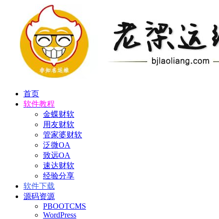
首页
软件教程
金蝶财软
用友财软
管家婆财软
泛微OA
致远OA
速达财软
经验分享
软件下载
源码资源
PBOOTCMS
WordPress