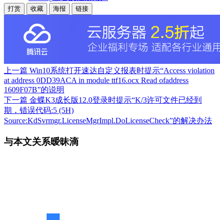
打赏
收藏
海报
链接
上一篇
Win10系统打开速达自定义报表时提示“Access violation
at address 0DD39ACA in module ttf16.ocx Read ofaddress
1609F07B”的说明
下一篇
金蝶K3成长版12.0登录时提示“K/3许可文件已经到
期，错误代码:5 (5H)
Source:KdSvrmgr.LicenseMgrImpl.DoLicenseCheck”的解决办法
与本文关系暧昧滴