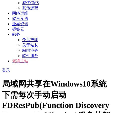
易优CMS
其他源码
网络运维
梁言良语
业界资讯
标签云
站务
免责声明
关于站长
站内业务
软件服务
老梁主站
登录
局域网共享在Windows10系统
下需每次手动启动
FDResPub(Function Discovery