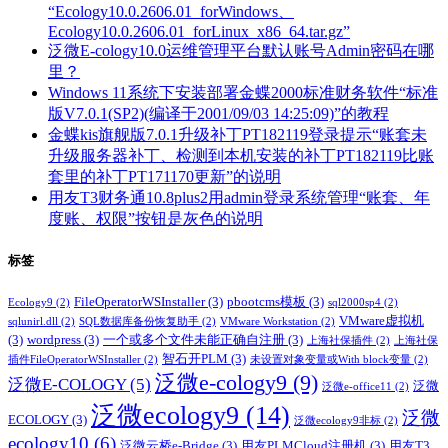
“Ecology10.0.2606.01_forWindows、
Ecology10.0.2606.01_forLinux_x86_64.tar.gz”
泛微E-cology10.0运维管理平台默认账号Admin密码在哪
里？
Windows 11系统下安装部署金蝶2000标准财务软件“标准
版V7.0.1(SP2)(编译于2001/09/03 14:25:09)”的教程
金蝶kis旗舰版7.0.1升级补丁PT182119登录提示“账套未
升级服务器补丁、检测到本机安装的补丁PT182119比账
套里的补丁PT171170更新”的说明
用友T3财务通10.8plus2用admin登录系统管理“账套、年
度账、权限”按钮是灰色的说明
标签
FileOperatorWSInstaller
(3)
pbootcms模板
(3)
Ecology9
(2)
sql2000sp4
(2)
VMware虚拟机
sqlunirl.dll
(2)
SQL数据库备份恢复助手
(2)
VMware Workstation
(2)
(3)
wordpress
(3)
一个或多个文件未能正确自注册
(3)
上海社保插件
(2)
上海社保
智石开PLM
(3)
插件FileOperatorWSInstaller
(2)
未设置对象变量或With block变量
(2)
泛微e-cology9
(9)
泛微E-COLOGY
(5)
泛微
泛微e-office11
(2)
泛微ecology9
(14)
泛微
ECOLOGY
(3)
泛微ecology9非标
(2)
ecology10
(6)
泛微云桥e-Bridge
(3)
用友PLMCloud注册机
(3)
用友T3