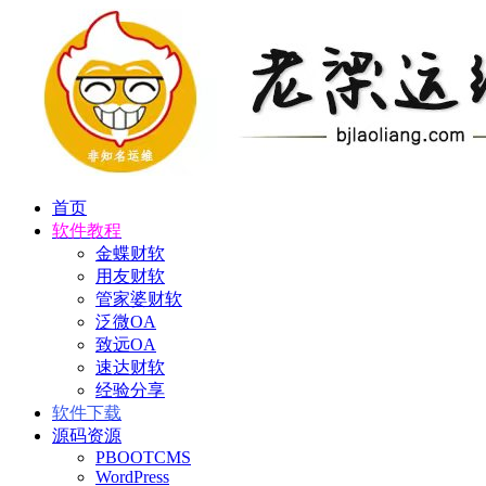
首页
软件教程
金蝶财软
用友财软
管家婆财软
泛微OA
致远OA
速达财软
经验分享
软件下载
源码资源
PBOOTCMS
WordPress