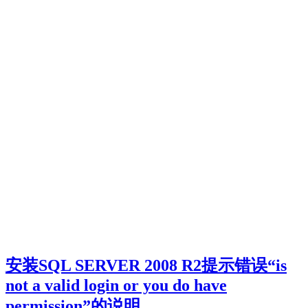
安装SQL SERVER 2008 R2提示错误“is
not a valid login or you do have
permission”的说明