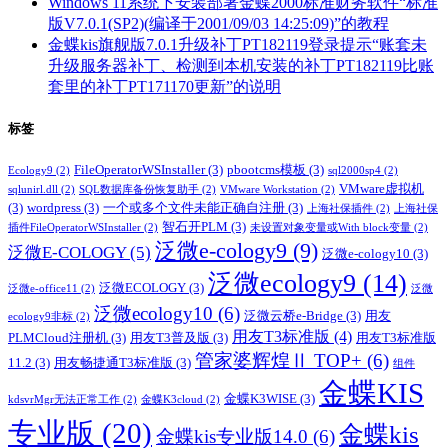
Windows 11系统下安装部署金蝶2000标准财务软件“标准
版V7.0.1(SP2)(编译于2001/09/03 14:25:09)”的教程
金蝶kis旗舰版7.0.1升级补丁PT182119登录提示“账套未
升级服务器补丁、检测到本机安装的补丁PT182119比账
套里的补丁PT171170更新”的说明
标签
FileOperatorWSInstaller
(3)
pbootcms模板
(3)
Ecology9
(2)
sql2000sp4
(2)
VMware虚拟机
sqlunirl.dll
(2)
SQL数据库备份恢复助手
(2)
VMware Workstation
(2)
(3)
wordpress
(3)
一个或多个文件未能正确自注册
(3)
上海社保插件
(2)
上海社保
智石开PLM
(3)
插件FileOperatorWSInstaller
(2)
未设置对象变量或With block变量
(2)
泛微e-cology9
(9)
泛微E-COLOGY
(5)
泛微e-cology10
(3)
泛微ecology9
(14)
泛微ECOLOGY
(3)
泛微e-office11
(2)
泛微
泛微ecology10
(6)
泛微云桥e-Bridge
(3)
用友
ecology9非标
(2)
用友T3标准版
(4)
PLMCloud注册机
(3)
用友T3普及版
(3)
用友T3标准版
管家婆辉煌Ⅱ TOP+
(6)
11.2
(3)
用友畅捷通T3标准版
(3)
组件
金蝶KIS
金蝶K3WISE
(3)
kdsvrMgr无法正常工作
(2)
金蝶K3cloud
(2)
专业版
(20)
金蝶kis
金蝶kis专业版14.0
(6)