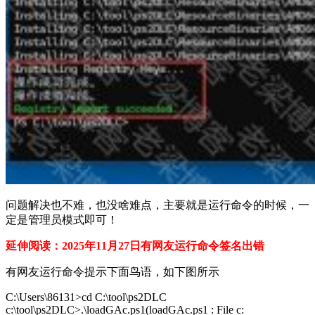
问题解决也不难，也没啥难点，主要就是运行命令的时候，一
定是管理员模式即可！
延伸阅读：2025年11月27日有网友运行命令签名出错
有网友运行命令提示下面鸟语，如下图所示
C:\Users\86131>cd C:\tool\ps2DLC
c:\tool\ps2DLC>.\loadGAc.ps1(loadGAc.ps1 : File c: