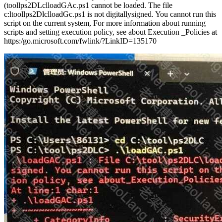
(toollps2DLclloadGAc.ps1 cannot be loaded. The file
c:ltoollps2DlclloadGc.ps1 is not digitallysigned. You cannot run this
script on the current system, For more information about running
scripts and setting execution policy, see about Execution _Policies at
https:/go.microsoft.com/fwlink/?LinkID=135170