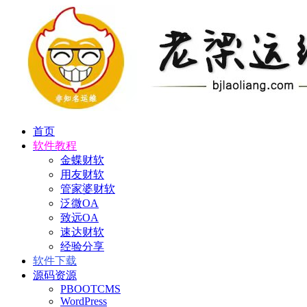
首页
软件教程
金蝶财软
用友财软
管家婆财软
泛微OA
致远OA
速达财软
经验分享
软件下载
源码资源
PBOOTCMS
WordPress